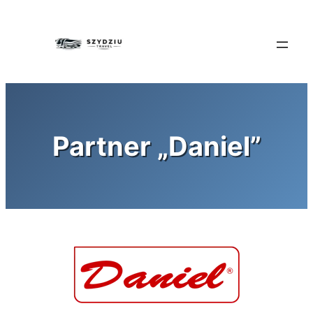
Przejdź
do
treści
Partner „Daniel”